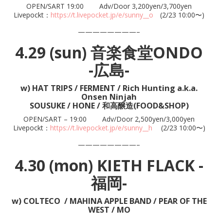
OPEN/SART 19:00 Adv/Door 3,200yen/3,700yen
Livepockt：
https://t.livepocket.jp/e/sunny__o
(2/23 10:00〜)
————————–
4.29 (sun) 音楽食堂ONDO
-広島-
w) HAT TRIPS / FERMENT / Rich Hunting a.k.a.
Onsen Ninjah
SOUSUKE / HONE / 和高醸造(FOOD&SHOP)
OPEN/SART – 19:00 Adv/Door 2,500yen/3,000yen
Livepockt：
https://t.livepocket.jp/e/sunny__h
(2/23 10:00〜)
————————–
4.30 (mon) KIETH FLACK -
福岡-
w) COLTECO / MAHINA APPLE BAND / PEAR OF THE
WEST /
MO