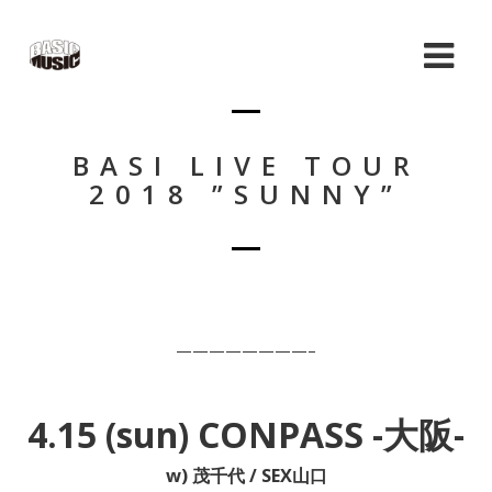
BASI LIVE TOUR
2018 ”SUNNY”
————————–
4.15 (sun) CONPASS -大阪-
w) 茂千代 / SEX山口